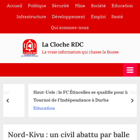
Skip
Accueil
Politique
Sécurité
Mine
Société
Education
to
Infrastructure
Développement
Emploi
Santé
content
Qui sommes-nous
La Cloche RDC
La vraie information qui chasse la fausse
Haut-Uele : le FC Étincelles se qualifie pour la finale du
Tournoi de l’Indépendance à Durba
prev
nex
Education
Nord-Kivu : un civil abattu par balle