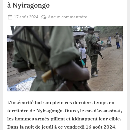
à Nyiragongo
Posted
sur
17 août 2024
Aucun commentaire
By
Patient
on
Nord-
ROMEO
Kivu
:
un
civil
abattu
par
balle
à
Nyiragongo
L’insécurité bat son plein ces derniers temps en
territoire de Nyiragongo. Outre, le cas d’assassinat,
les hommes armés pillent et kidnappent leur cible.
Dans la nuit de jeudi à ce vendredi 16 août 2024,