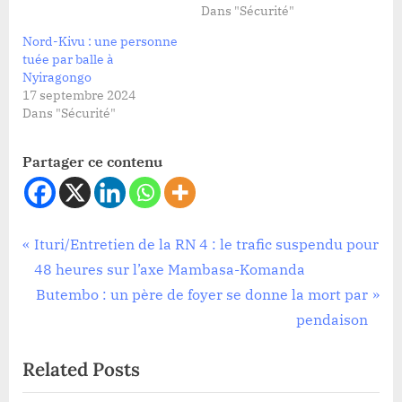
Dans "Sécurité"
Nord-Kivu : une personne
tuée par balle à
Nyiragongo
17 septembre 2024
Dans "Sécurité"
Partager ce contenu
Société
Navigation
P
Ituri/Entretien de la RN 4 : le trafic suspendu pour
r
48 heures sur l’axe Mambasa-Komanda
de
e
N
Butembo : un père de foyer se donne la mort par
l’article
v
e
pendaison
i
x
Related Posts
o
t
u
P