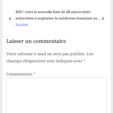
s
o
un
ESU: voici la nouvelle liste de 28 universités
P
s
autorisées à organiser la médecine humaine au
o
t
prev
next
Congo
Société
s
:
t
Laisser un commentaire
:
Votre adresse e-mail ne sera pas publiée.
Les
champs obligatoires sont indiqués avec
*
Commentaire
*