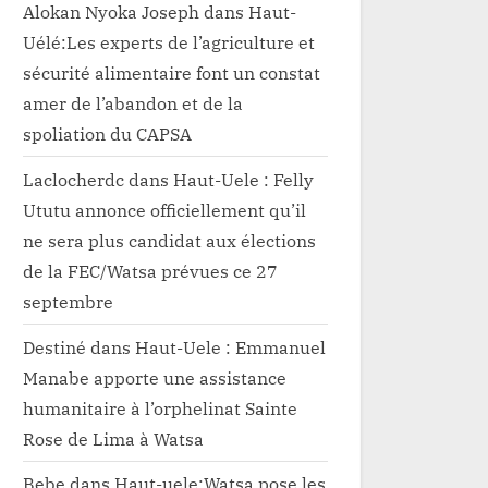
Alokan Nyoka Joseph
dans
Haut-
Uélé:Les experts de l’agriculture et
sécurité alimentaire font un constat
amer de l’abandon et de la
spoliation du CAPSA
Laclocherdc
dans
Haut-Uele : Felly
Ututu annonce officiellement qu’il
ne sera plus candidat aux élections
de la FEC/Watsa prévues ce 27
septembre
Destiné
dans
Haut-Uele : Emmanuel
Manabe apporte une assistance
humanitaire à l’orphelinat Sainte
Rose de Lima à Watsa
Bebe
dans
Haut-uele:Watsa pose les