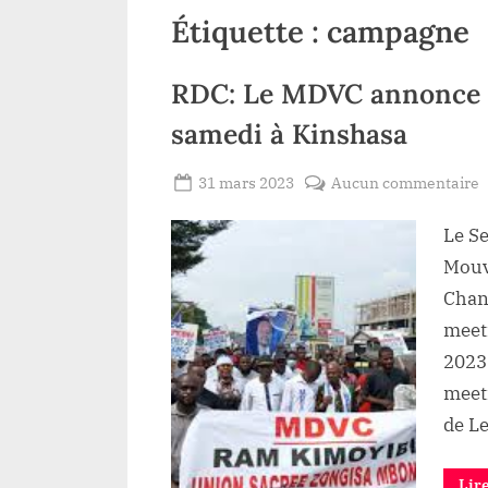
Étiquette :
campagne
RDC: Le MDVC annonce u
samedi à Kinshasa
Posted
s
31 mars 2023
Aucun commentaire
By
Redaction
on
R
Le Se
Lacloche
L
Mouve
a
Chan
meeti
m
2023 
p
meeti
c
de L
s
à
K
Lir