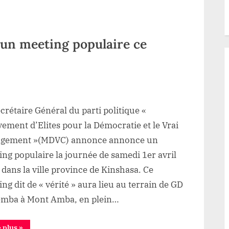
Bolema
n meeting populaire ce
ur
DC:
crétaire Général du parti politique «
e
MDVC
ment d’Elites pour la Démocratie et le Vrai
nnonce
gement »(MDVC) annonce annonce un
un
ng populaire la journée de samedi 1er avril
eeting
dans la ville province de Kinshasa. Ce
opulaire
ng dit de « vérité » aura lieu au terrain de GD
e
emba à Mont Amba, en plein…
amedi
inshasa
“RDC:
e plus
»