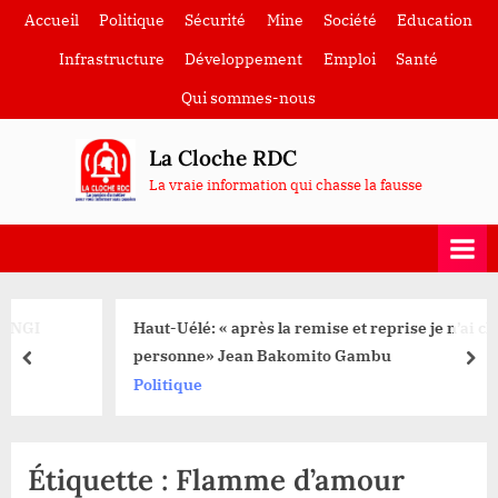
Skip
Accueil
Politique
Sécurité
Mine
Société
Education
to
Infrastructure
Développement
Emploi
Santé
content
Qui sommes-nous
La Cloche RDC
La vraie information qui chasse la fausse
Haut-Uélé: « après la remise et reprise je n’ai chassé
personne» Jean Bakomito Gambu
prev
nex
Politique
Étiquette :
Flamme d’amour