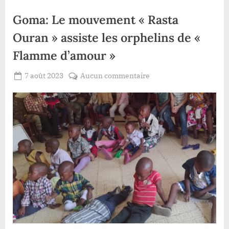
Goma: Le mouvement « Rasta
Ouran » assiste les orphelins de «
Flamme d’amour »
Posted
sur
7 août 2023
Aucun commentaire
By
Redaction
on
Goma:
Lacloche
Le
mouvement
«
Rasta
Ouran
»
assiste
les
orphelins
de
«
Flamme