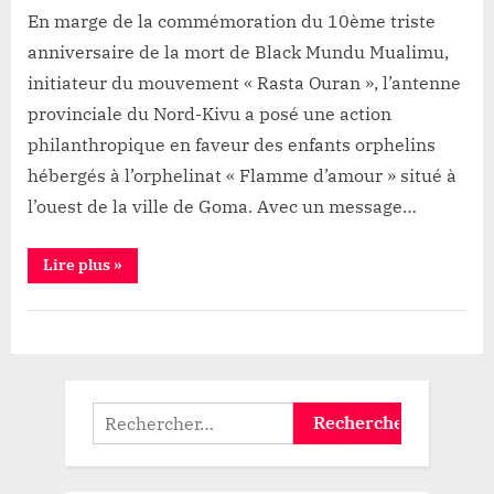
En marge de la commémoration du 10ème triste
d’amour
»
anniversaire de la mort de Black Mundu Mualimu,
initiateur du mouvement « Rasta Ouran », l’antenne
provinciale du Nord-Kivu a posé une action
philanthropique en faveur des enfants orphelins
hébergés à l’orphelinat « Flamme d’amour » situé à
l’ouest de la ville de Goma. Avec un message…
“Goma:
Lire plus
»
Le
mouvement
«
Société
Rasta
Ouran
»
assiste
les
orphelins
Rechercher :
de
«
Flamme
d’amour
»”