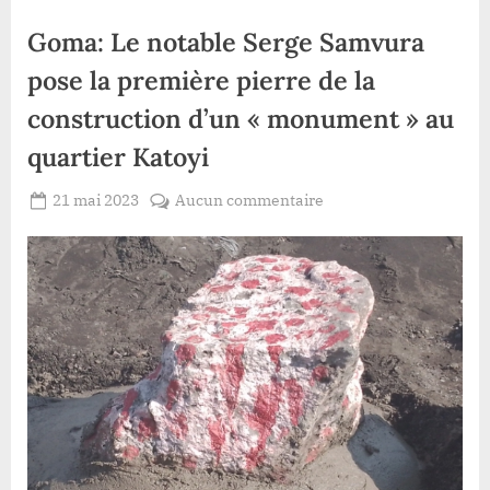
Goma: Le notable Serge Samvura
pose la première pierre de la
construction d’un « monument » au
quartier Katoyi
Posted
sur
21 mai 2023
Aucun commentaire
By
Redaction
on
Goma:
Lacloche
Le
notable
Serge
Samvura
pose
la
première
pierre
de
la