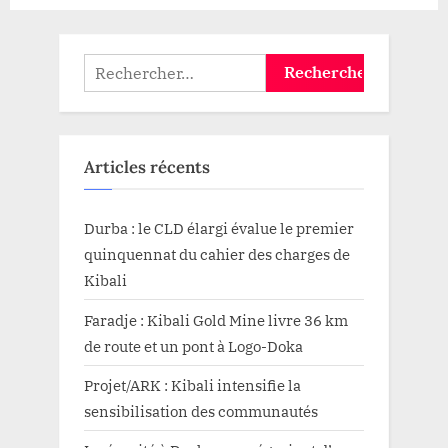
la
première
pierre
de
Rechercher :
la
construction
d’un
«
monument
»
au
Articles récents
quartier
Katoyi”
Durba : le CLD élargi évalue le premier
quinquennat du cahier des charges de
Kibali
Faradje : Kibali Gold Mine livre 36 km
de route et un pont à Logo-Doka
Projet/ARK : Kibali intensifie la
sensibilisation des communautés