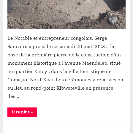
construction
d’un
«
monument
»
au
Le Notable et entrepreneur congolais, Serge
quartier
Samvura a procédé ce samedi 20 mai 2023 à la
Katoyi
pose de la première pierre de la construction d’un
monument historique à l’avenue Maendeleo, situé
au quartier Katoyi, dans la ville touristique de
Goma, au Nord-Kivu. Les cérémonies y relatives ont
eu lieu au rond-point Kibweteville en présence
des…
“Goma:
Lire plus
»
Le
notable
Serge
Société
Samvura
pose