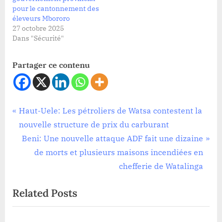
pour le cantonnement des
éleveurs Mbororo
27 octobre 2025
Dans "Sécurité"
Partager ce contenu
Société
Navigation
P
Haut-Uele: Les pétroliers de Watsa contestent la
r
nouvelle structure de prix du carburant
de
e
N
Beni: Une nouvelle attaque ADF fait une dizaine
l’article
v
e
de morts et plusieurs maisons incendiées en
i
x
chefferie de Watalinga
o
t
Related Posts
u
P
s
o
P
s