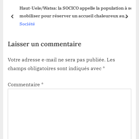
Haut-Uele/Watsa: la SOCICO appelle la population à se
o
t
mobiliser pour réserver un accueil chaleureux au
s
:
prev
next
ministre nationale des Mines et au gouverneur Jean
Société
t
Bakomito Gambu
:
Laisser un commentaire
Votre adresse e-mail ne sera pas publiée.
Les
champs obligatoires sont indiqués avec
*
Commentaire
*