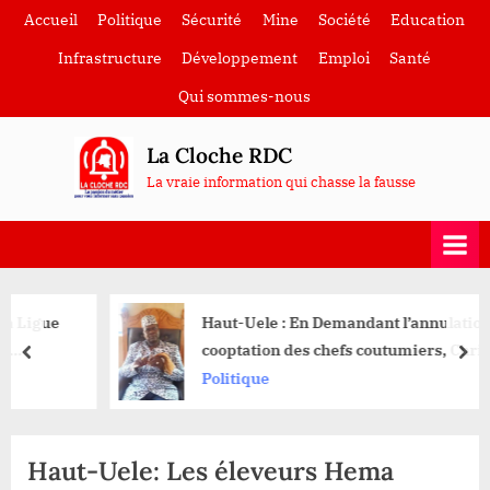
Skip
Accueil
Politique
Sécurité
Mine
Société
Education
to
Infrastructure
Développement
Emploi
Santé
content
Qui sommes-nous
La Cloche RDC
La vraie information qui chasse la fausse
Haut-Uele : En Demandant l’annulation de la
cooptation des chefs coutumiers, Christophe
prev
nex
Nangaa tente de déstabiliser le Chef Constant
Politique
Lungangbe
Haut-Uele: Les éleveurs Hema