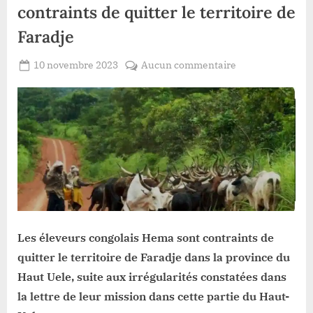
contraints de quitter le territoire de
Faradje
Posted
sur
10 novembre 2023
Aucun commentaire
By
Redaction
on
Haut-
Lacloche
Uele:
Les
éleveurs
Hema
contraints
de
quitter
le
territoire
Les éleveurs congolais Hema sont contraints de
de
quitter le territoire de Faradje dans la province du
Faradje
Haut Uele, suite aux irrégularités constatées dans
la lettre de leur mission dans cette partie du Haut-