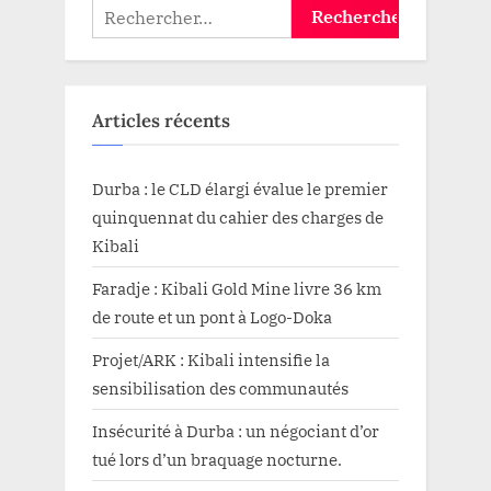
Rechercher :
Kamundu
«
doute
»
de
la
commission
Articles récents
instituée
par
le
Gouverneur
militaire”
Durba : le CLD élargi évalue le premier
quinquennat du cahier des charges de
Kibali
Faradje : Kibali Gold Mine livre 36 km
de route et un pont à Logo-Doka
Projet/ARK : Kibali intensifie la
sensibilisation des communautés
Insécurité à Durba : un négociant d’or
tué lors d’un braquage nocturne.