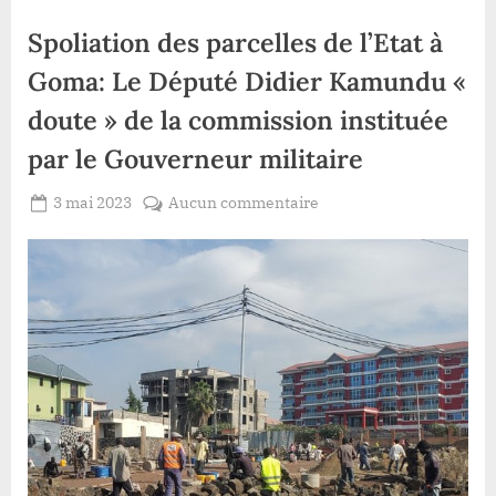
Spoliation des parcelles de l’Etat à
Goma: Le Député Didier Kamundu «
doute » de la commission instituée
par le Gouverneur militaire
Posted
sur
3 mai 2023
Aucun commentaire
By
Redaction
on
Spoliation
Lacloche
des
parcelles
de
l’Etat
à
Goma:
Le
Député
Didier
Kamundu