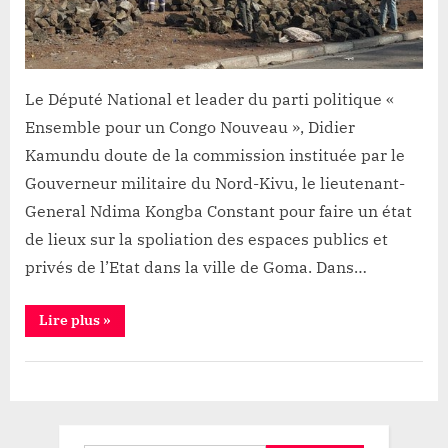
«
doute
»
de
Le Député National et leader du parti politique «
la
commission
Ensemble pour un Congo Nouveau », Didier
instituée
Kamundu doute de la commission instituée par le
par
Gouverneur militaire du Nord-Kivu, le lieutenant-
le
General Ndima Kongba Constant pour faire un état
Gouverneur
de lieux sur la spoliation des espaces publics et
militaire
privés de l’Etat dans la ville de Goma. Dans…
“Spoliation
Lire plus
»
des
parcelles
de
Société
l’Etat
à
Goma:
Le
Député
Didier