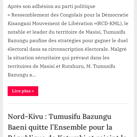
enfute
Après son adhésion au parti politique
ses
« Ressemblement des Congolais pour la Démocratie
armes
Kisangani Mouvement de Libération »(RCD-KML), le
pour
les
notable et leader du territoire de Masisi, Tumusifu
échéances
Bazungu paufine des stratégies pour gagner le duel
électorales
électoral dans sa circonscription électorale. Malgré
la situation sécuritaire qui prévaut dans les
territoires de Masisi et Rutshuru, M. Tumusifu
Bazungu a…
“Masisi:
Lire plus
»
Après
son
adhésion
Politique
au
RCD-
Nord-Kivu : Tumusifu Bazungu
KML,
le
notable
Baeni quitte l’Ensemble pour la
Tumusifu
Bazungu