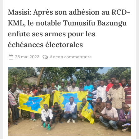
Masisi: Après son adhésion au RCD-
KML, le notable Tumusifu Bazungu
enfute ses armes pour les
échéances électorales
Posted
sur
28 mai 2023
Aucun commentaire
By
Redaction
on
Masisi:
Lacloche
Après
son
adhésion
au
RCD-
KML,
le
notable
Tumusifu
Bazungu