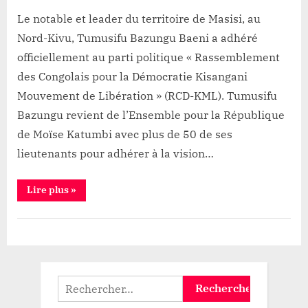
RCD-
Le notable et leader du territoire de Masisi, au
KML
Nord-Kivu, Tumusifu Bazungu Baeni a adhéré
officiellement au parti politique « Rassemblement
des Congolais pour la Démocratie Kisangani
Mouvement de Libération » (RCD-KML). Tumusifu
Bazungu revient de l’Ensemble pour la République
de Moïse Katumbi avec plus de 50 de ses
lieutenants pour adhérer à la vision…
“Nord-
Lire plus
»
Kivu
:
Tumusifu
Politique
Bazungu
Baeni
quitte
l’Ensemble
pour
la
Rechercher :
République
de
Katumbi