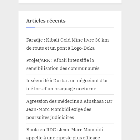
et
rejoint
le
RCD-
Articles récents
KML”
Faradje : Kibali Gold Mine livre 36 km
de route et un pont à Logo-Doka
Projet/ARK : Kibali intensifie la
sensibilisation des communautés
Insécurité à Durba : un négociant d’or
tué lors d’un braquage nocturne.
Agression des médecins à Kinshasa : Dr
Jean-Marc Mambidi exige des
poursuites judiciaires
Ebola en RDC : Jean-Marc Mambidi
appelle à une riposte plus efficace