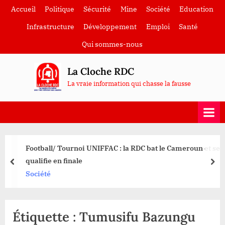
Skip
Accueil
Politique
Sécurité
Mine
Société
Education
to
Infrastructure
Développement
Emploi
Santé
content
Qui sommes-nous
La Cloche RDC
La vraie information qui chasse la fausse
Football/ Tournoi UNIFFAC : la RDC bat le Cameroun et se
qualifie en finale
prev
nex
Société
Étiquette :
Tumusifu Bazungu