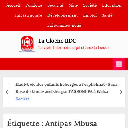
Skip
Accueil
Politique
Sécurité
Mine
Société
Education
to
Infrastructure
Développement
Emploi
Santé
content
Qui sommes-nous
La Cloche RDC
La vraie information qui chasse la fausse
Haut-Uele:des enfants hébergés à l’orphelinat «Sainte
Rose de Lima» assistés par l’ASSONEPA à Watsa
prev
nex
Société
Étiquette :
Antipas Mbusa