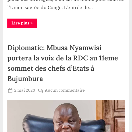
l’Union sacrée du Congo. L’entrée de…
“Goma:
Lire plus
»
Kitolu
Kinyoma
fait
Politique
son
camback
Diplomatie: Mbusa Nyamwisi
et
adhere
au
portera la voix de la RDC au 11eme
RCD-
KML
sommet des chefs d’Etats à
avec
une
trentaine
Bujumbura
de
ses
lieutenants”
Posted
sur
2 mai 2023
Aucun commentaire
By
Redaction
on
Diplomatie:
Lacloche
Mbusa
Nyamwisi
portera
la
voix