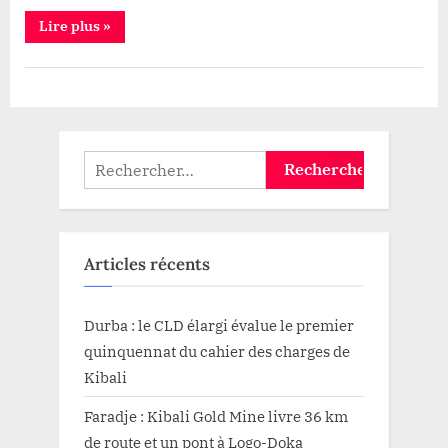
“Diplomatie:
Lire plus
»
Mbusa
Nyamwisi
portera
Politique
la
voix
de
la
RDC
au
Rechercher :
11eme
sommet
des
chefs
d’Etats
à
Bujumbura”
Articles récents
Durba : le CLD élargi évalue le premier
quinquennat du cahier des charges de
Kibali
Faradje : Kibali Gold Mine livre 36 km
de route et un pont à Logo-Doka