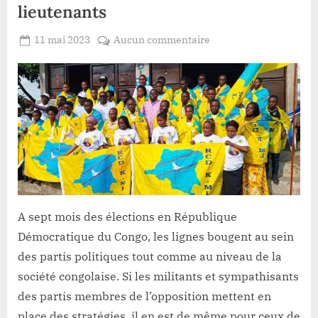
et
lieutenants
rejoint
le
RCD-
Posted
sur
11 mai 2023
Aucun commentaire
KML”
By
Redaction
on
Goma:
Lacloche
Kitolu
Kinyoma
fait
son
camback
et
adhere
au
RCD-
A sept mois des élections en République
KML
avec
Démocratique du Congo, les lignes bougent au sein
une
des partis politiques tout comme au niveau de la
trentaine
société congolaise. Si les militants et sympathisants
de
des partis membres de l’opposition mettent en
ses
place des stratégies, il en est de même pour ceux de
lieutenants