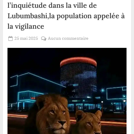
l’inquiétude dans la ville de
Lubumbashi,la population appelée à
la vigilance
Posted
sur
25 mai 2025
Aucun commentaire
By
Patient
on
RDC
ROMEO
:
Deux
lions
en
cavale
sèment
l’inquiétude
dans
la
ville
de
Lubumbashi,la