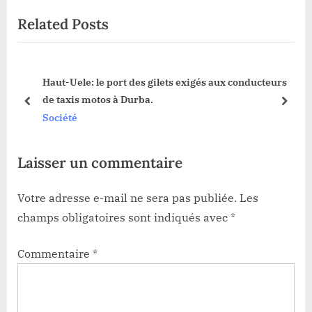
t
u
Related Posts
P
s
o
P
s
o
Haut-Uele: le port des gilets exigés aux conducteurs
t
s
de taxis motos à Durba.
:
t
prev
next
Société
:
Laisser un commentaire
Votre adresse e-mail ne sera pas publiée.
Les
champs obligatoires sont indiqués avec
*
Commentaire
*