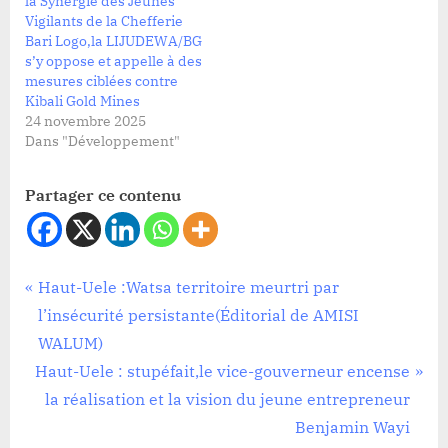
la Synergie des Jeunes
Vigilants de la Chefferie
Bari Logo,la LIJUDEWA/BG
s’y oppose et appelle à des
mesures ciblées contre
Kibali Gold Mines
24 novembre 2025
Dans "Développement"
Partager ce contenu
Société
Navigation
P
Haut-Uele :Watsa territoire meurtri par
r
l’insécurité persistante(Éditorial de AMISI
de
e
WALUM)
l’article
N
v
Haut-Uele : stupéfait,le vice-gouverneur encense
e
i
la réalisation et la vision du jeune entrepreneur
x
o
Benjamin Wayi