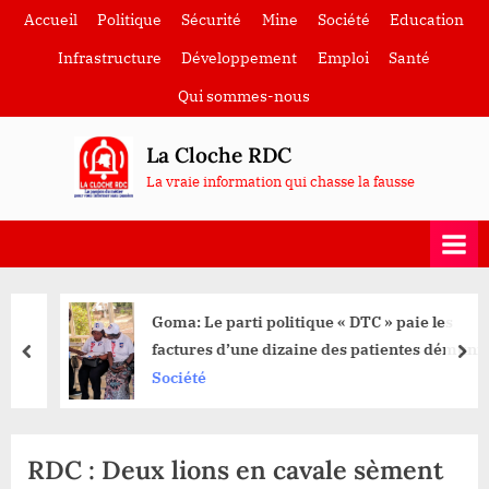
Skip
Accueil
Politique
Sécurité
Mine
Société
Education
to
Infrastructure
Développement
Emploi
Santé
content
Qui sommes-nous
La Cloche RDC
La vraie information qui chasse la fausse
Goma: Le parti politique « DTC » paie les
factures d’une dizaine des patientes démunies
prev
nex
à l’hôpital Kyeshero
Société
RDC : Deux lions en cavale sèment