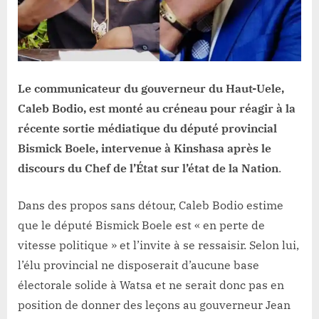
politique,il
doit
chercher
à
se
rattraper
Le communicateur du gouverneur du Haut-Uele,
»,dixit
Caleb Bodio, est monté au créneau pour réagir à la
Caleb
récente sortie médiatique du député provincial
Bodio.
Bismick Boele, intervenue à Kinshasa après le
discours du Chef de l’État sur l’état de la Nation
.
Dans des propos sans détour, Caleb Bodio estime
que le député Bismick Boele est « en perte de
vitesse politique » et l’invite à se ressaisir. Selon lui,
l’élu provincial ne disposerait d’aucune base
électorale solide à Watsa et ne serait donc pas en
position de donner des leçons au gouverneur Jean