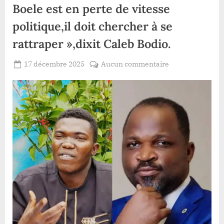
Boele est en perte de vitesse
politique,il doit chercher à se
rattraper »,dixit Caleb Bodio.
Posted
sur
17 décembre 2025
Aucun commentaire
By
Patient
on
Haut-
ROMEO
Uele
:
«
Le
député
Bismick
Boele
est
en
perte
de
vitesse