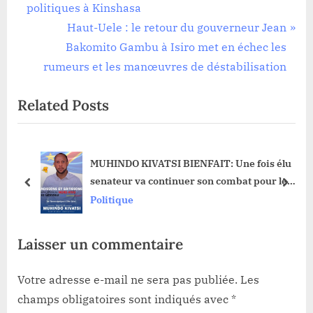
de
e
politiques à Kinshasa
l’article
v
N
Haut-Uele : le retour du gouverneur Jean
i
e
Bakomito Gambu à Isiro met en échec les
o
x
rumeurs et les manœuvres de déstabilisation
u
t
Related Posts
s
P
P
o
o
s
e
MUHINDO KIVATSI BIENFAIT: Une fois élu
s
t
u
senateur va continuer son combat pour le
t
:
prev
next
rétablissement de l’autorité de l’Etat au
Politique
:
Nord-Kivu
Laisser un commentaire
Votre adresse e-mail ne sera pas publiée.
Les
champs obligatoires sont indiqués avec
*