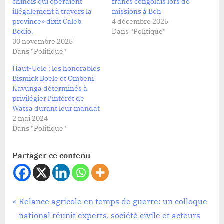
chinois qui opéraient
francs congolais lors de
illégalement à travers la
missions à Boh
province» dixit Caleb
4 décembre 2025
Bodio.
Dans "Politique"
30 novembre 2025
Dans "Politique"
Haut-Uele : les honorables
Bismick Boele et Ombeni
Kavunga déterminés à
privilégier l’intérêt de
Watsa durant leur mandat
2 mai 2024
Dans "Politique"
Partager ce contenu
Politique
Navigation
P
Relance agricole en temps de guerre: un colloque
r
national réunit experts, société civile et acteurs