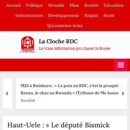
Skip
Accueil
Politique
Sécurité
Mine
Société
Education
to
Infrastructure
Développement
Emploi
Santé
content
Qui sommes-nous
La Cloche RDC
La vraie information qui chasse la fausse
M23 à Rutshuru : « La paix en RDC, c’est la prospérité au
Kenya, le chao au Rwanda » (Tribune de Me Assani
prev
nex
Longhe)
Société
Haut-Uele : « Le député Bismick