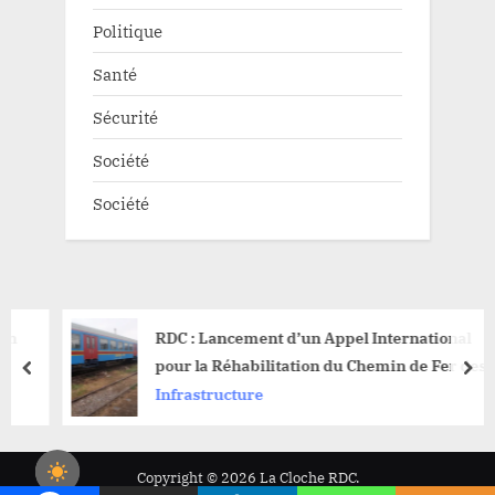
Politique
Santé
Sécurité
Société
Société
RDC : Lancement d’un Appel International
pour la Réhabilitation du Chemin de Fer des
prev
nex
Uélés Bumba-Mungbere
Infrastructure
Copyright © 2026 La Cloche RDC.