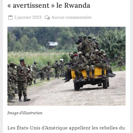
« avertissent » le Rwanda
Posted
sur
5 janvier 2023
Aucun commentaire
By
Redaction
on
M23
Lacloche
au
Nord-
Kivu
:
Les
USA
« avertissent »
le
Rwanda
Image d’illustration
Les États-Unis d’Amérique appellent les rebelles du