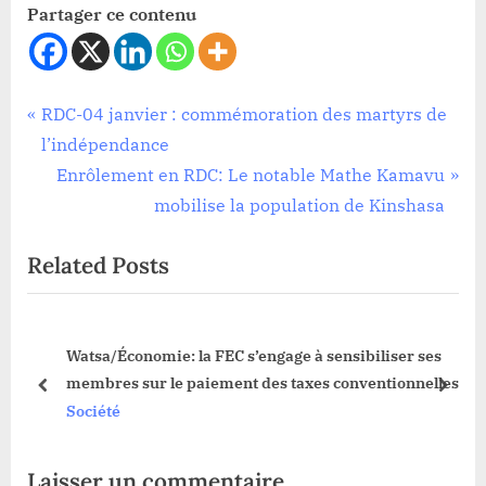
Partager ce contenu
Société
Navigation
P
RDC-04 janvier : commémoration des martyrs de
r
l’indépendance
de
e
N
Enrôlement en RDC: Le notable Mathe Kamavu
l’article
v
e
mobilise la population de Kinshasa
i
x
Related Posts
o
t
u
P
s
o
ba
Watsa/Économie: la FEC s’engage à sensibiliser ses
P
s
membres sur le paiement des taxes conventionnelles
o
t
prev
next
Société
s
:
t
Laisser un commentaire
: