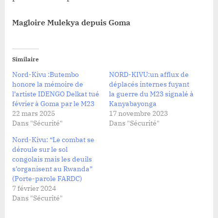
Magloire Mulekya depuis Goma
Similaire
Nord-Kivu :Butembo
NORD-KIVU:un afflux de
honore la mémoire de
déplacés internes fuyant
l’artiste IDENGO Delkat tué
la guerre du M23 signalé à
février à Goma par le M23
Kanyabayonga
22 mars 2025
17 novembre 2023
Dans "Sécurité"
Dans "Sécurité"
Nord-Kivu: “Le combat se
déroule sur le sol
congolais mais les deuils
s’organisent au Rwanda”
(Porte-parole FARDC)
7 février 2024
Dans "Sécurité"