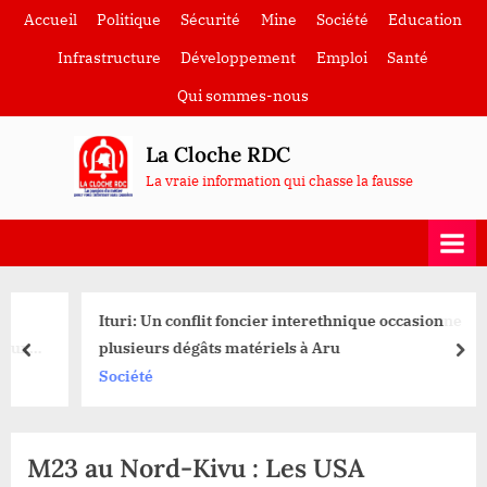
Skip
Accueil
Politique
Sécurité
Mine
Société
Education
to
Infrastructure
Développement
Emploi
Santé
content
Qui sommes-nous
La Cloche RDC
La vraie information qui chasse la fausse
Ituri: Un conflit foncier interethnique occasionne
plusieurs dégâts matériels à Aru
prev
nex
Société
M23 au Nord-Kivu : Les USA